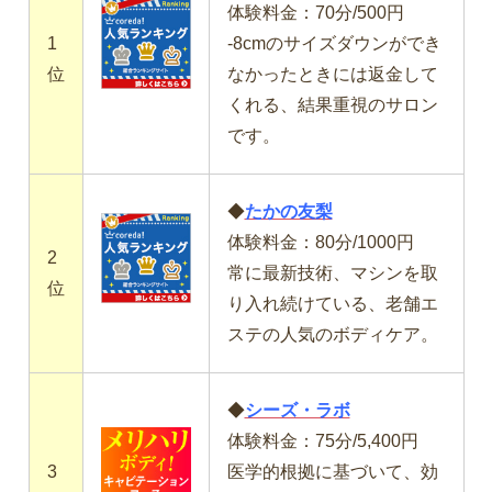
体験料金：70分/500円
1
-8cmのサイズダウンができ
位
なかったときには返金して
くれる、結果重視のサロン
です。
◆
たかの友梨
体験料金：80分/1000円
2
常に最新技術、マシンを取
位
り入れ続けている、老舗エ
ステの人気のボディケア。
◆
シーズ・ラボ
体験料金：75分/5,400円
3
医学的根拠に基づいて、効